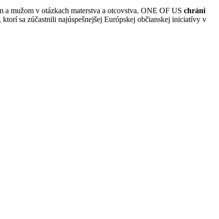
ám a mužom v otázkach materstva a otcovstva. ONE OF US
chráni
, ktorí sa zúčastnili najúspešnejšej Európskej občianskej iniciatívy v