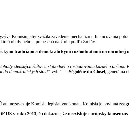
vyzýva Komisiu, aby zvážila zavedenie mechanizmu financovania potrato
 ktorá nikdy nebola prenesená na Úniu podľa Zmlúv.
etickými tradíciami a demokratickými rozhodnutiami na národnej 
raz slobody členských štátov a slobodného rozhodovania každého občan
m do demokratických slov!“
vyhlásila
Ségolène du Clos
e
l
, generálna 
Ú ani nezaväzuje Komisiu legislatívne konať. Komisia je povinná
reag
 OF US v roku 2013
, čo dokazuje, že
neexistuje európsky konsenzus 