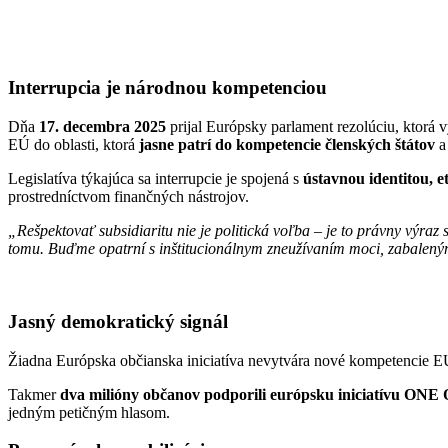
Interrupcia je národnou kompetenciou
Dňa
17. decembra 2025
prijal Európsky parlament rezolúciu, ktorá 
EÚ do oblasti, ktorá
jasne patrí do kompetencie členských štátov
a
Legislatíva týkajúca sa interrupcie je spojená s
ústavnou identitou, 
prostredníctvom finančných nástrojov.
„Rešpektovať subsidiaritu nie je politická voľba – je to právny vý
tomu. Buďme opatrní s inštitucionálnym zneužívaním moci, zabalený
Jasný demokratický signál
Žiadna Európska občianska iniciatíva nevytvára nové kompetencie E
Takmer
dva milióny občanov podporili európsku iniciatívu ONE
jedným petičným hlasom.