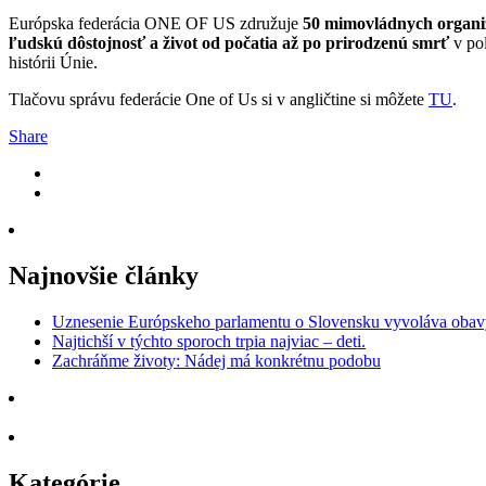
Európska federácia ONE OF US združuje
50 mimovládnych organiz
ľudskú dôstojnosť a život od počatia až po prirodzenú smrť
v pol
histórii Únie.
Tlačovu správu federácie One of Us si v angličtine si môžete
TU
.
Share
Najnovšie články
Uznesenie Európskeho parlamentu o Slovensku vyvoláva obavy 
Najtichší v týchto sporoch trpia najviac – deti.
Zachráňme životy: Nádej má konkrétnu podobu
Kategórie