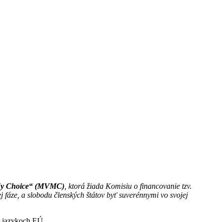
My Choice“ (MVMC)
, ktorá žiada Komisiu o financovanie tzv.
ej fáze, a slobodu členských štátov byť suverénnymi vo svojej
h jazykoch EÚ.