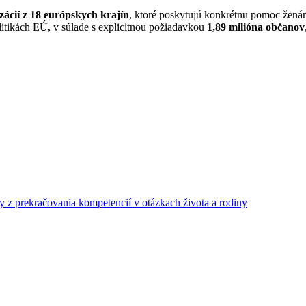
ácií z 18 európskych krajín
, ktoré poskytujú konkrétnu pomoc žen
itikách EÚ, v súlade s explicitnou požiadavkou
1,89 milióna občanov
z prekračovania kompetencií v otázkach života a rodiny