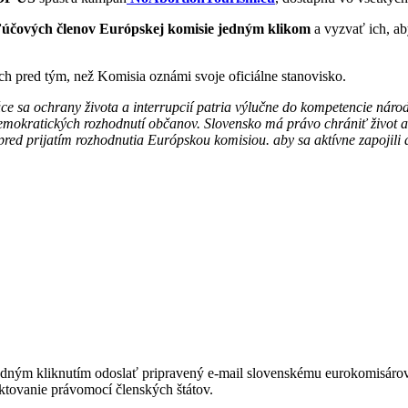
účových členov Európskej komisie jedným klikom
a vyzvať ich, a
ch pred tým, než Komisia oznámi svoje oficiálne stanovisko.
a ochrany života a interrupcií patria výlučne do kompetencie národnýc
kratických rozhodnutí občanov. Slovensko má právo chrániť život a z
red prijatím rozhodnutia Európskou komisiou. aby sa aktívne zapojili a
dným kliknutím odoslať pripravený e-mail slovenskému eurokomisáro
ktovanie právomocí členských štátov.