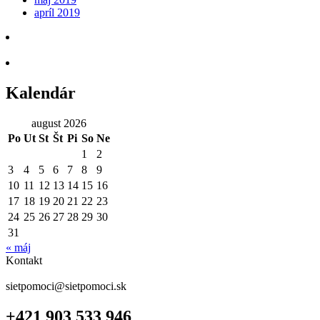
apríl 2019
Kalendár
august 2026
Po
Ut
St
Št
Pi
So
Ne
1
2
3
4
5
6
7
8
9
10
11
12
13
14
15
16
17
18
19
20
21
22
23
24
25
26
27
28
29
30
31
« máj
Kontakt
sietpomoci@sietpomoci.sk
+421 903 533 946