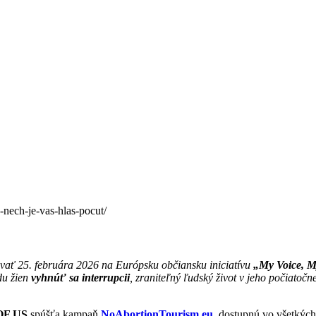
-nech-je-vas-hlas-pocut/
vať 25. februára 2026 na Európsku občiansku iniciatívu
„My Voice, 
du žien
vyhnúť sa interrupcii
, zraniteľný ľudský život v jeho počiatočn
OF US
spúšťa kampaň
NoAbortionTourism.eu
, dostupnú vo všetkýc