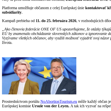
Platforma umožňuje občanom z celej Európskej únie
kontaktovať kľ
subsidiarity
.
Kampaň prebieha od
11. do 25. februára 2026
, v rozhodujúcich dňo
„Ako členovia federácie ONE OF US upozorňujeme, že otázky týkajúce s
EÚ by znamenalo obchádzanie slovenských zákonov a ignorovanie demo
Vyzývame všetkých občanov, aby využili možnosť vyjadriť svoj názor p
života.
Prostredníctvom portálu
NoAbortionTourism.eu
môže každý občan je
Európskej komisie
Ursule von der Leyen.
A tak ich vyzvať na rešpe