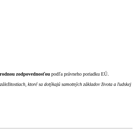
 národnou zodpovednosťou
podľa právneho poriadku EÚ.
ležitostiach, ktoré sa dotýkajú samotných základov života a ľudskej