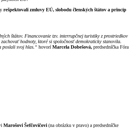
by
rešpektovali zmluvy EÚ, slobodu členských štátov a princíp
h štátov. Financovanie tzv. interrupčnej turistiky z prostriedkov
achovať hodnoty, ktoré si spoločnosť demokraticky stanovila.
 poslali svoj hlas.“
hovorí
Marcela Dobešová,
predsedníčka Fóra
vi
Marošovi Šefčovičovi
(na obrázku v pravo) a predsedníčke