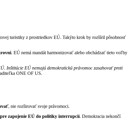
vej turistiky z prostriedkov EÚ. Takýto krok by rozšíril pôsobnosť
úrovni
. EÚ nemá mandát harmonizovať alebo obchádzať tieto voľby
a EÚ. Inštitúcie EÚ nemajú demokratickú právomoc zasahovať proti
riaditeľka ONE OF US.
ovať
, nie rozširovať svoje právomoci.
pre zapojenie EÚ do politiky interrupcií
. Demokracia nekončí