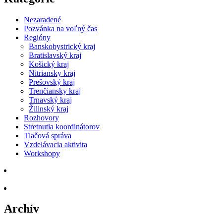
Nezaradené
Pozvánka na voľný čas
Regióny
Banskobystrický kraj
Bratislavský kraj
Košický kraj
Nitriansky kraj
Prešovský kraj
Trenčiansky kraj
Trnavský kraj
Žilinský kraj
Rozhovory
Stretnutia koordinátorov
Tlačová správa
Vzdelávacia aktivita
Workshopy
Archív