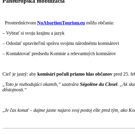
Paneurópska mobilizácia
Prostredníctvom
NoAbortionTourism.eu
môžu občania:
– Vybrať si svoju krajinu a jazyk
– Odoslať upraviteľnú správu svojmu národnému komisárovi
– Kontaktovať predsedu Komisie a relevantných komisárov
Cieľ je jasný: aby
komisári počuli priamo hlas občanov
pred 25. fe
„Toto je rozhodujúci okamih,“ uzatvára
Ségolène du Closel
.
„Ak sku
dôstojnosti.“
„
Je čas konať – dajme jasne najavo svoj postoj ešte pred tým, ako Ko