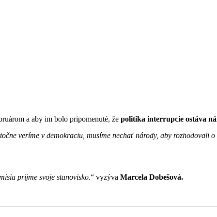
bruárom a aby im bolo pripomenuté, že
politika interrupcie ostáva
točne veríme v demokraciu, musíme nechať národy, aby rozhodovali o zá
misia prijme svoje stanovisko.
“ vyzýva
Marcela Dobešová.