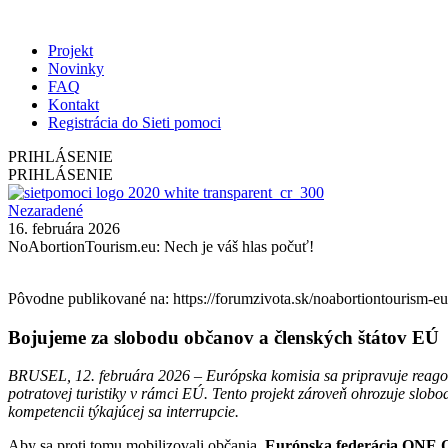
Projekt
Novinky
FAQ
Kontakt
Registrácia do Sieti pomoci
PRIHLÁSENIE
PRIHLÁSENIE
Nezaradené
16. februára 2026
NoAbortionTourism.eu: Nech je váš hlas počuť!
Pôvodne publikované na: https://forumzivota.sk/noabortiontourism-eu
Bojujeme za slobodu občanov a členských štátov EÚ
BRUSEL, 12. februára 2026 –
Európska komisia sa pripravuje reago
potratovej turistiky v rámci EÚ. Tento projekt zároveň ohrozuje slobo
kompetencii týkajúcej sa interrupcie.
Aby sa proti tomu mobilizovali občania,
Európska federácia ONE 