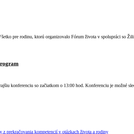
a Všetko pre rodinu, ktorú organizovalo Fórum života v spolupráci so
Program
 konferenciu so začiatkom o 13:00 hod. Konferenciu je možné sled
z prekračovania kompetencií v otázkach života a rodiny