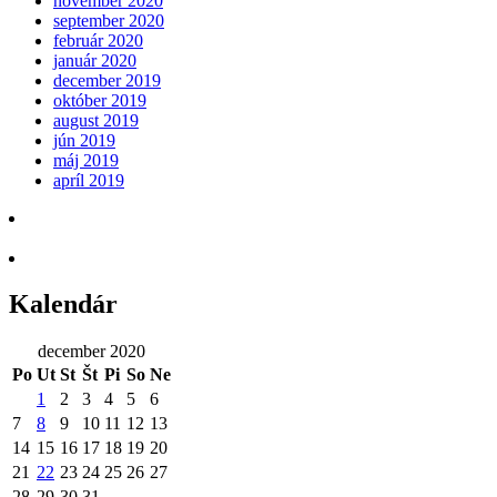
november 2020
september 2020
február 2020
január 2020
december 2019
október 2019
august 2019
jún 2019
máj 2019
apríl 2019
Kalendár
december 2020
Po
Ut
St
Št
Pi
So
Ne
1
2
3
4
5
6
7
8
9
10
11
12
13
14
15
16
17
18
19
20
21
22
23
24
25
26
27
28
29
30
31