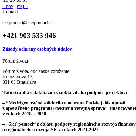
« nov
máj »
Kontakt
sietpomoci@sietpomoci.sk
+421 903 533 946
Zásady ochrany osobných údajov
Fórum života
Fórum života, občianske združenie
Kutuzovova 17,
831 03 Bratislava
Táto stránka s databázou vznikla vďaka podpore projektov:
– “Medzigeneračná solidarita a ochrana ľudskej dôstojnosti
z operačného programu Efektívna verejná správa”
financované
v rokoch 2018 – 2020
– „Sieť pomoci“ z oblasti podpory regionálneho rozvoja
financov
a regionálneho rozvoja SR v rokoch 2021-2022