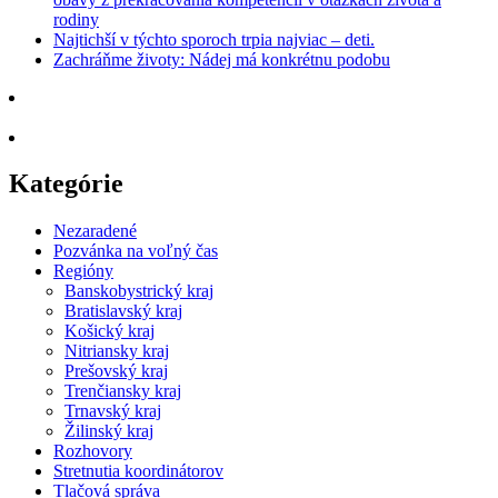
rodiny
Najtichší v týchto sporoch trpia najviac – deti.
Zachráňme životy: Nádej má konkrétnu podobu
Kategórie
Nezaradené
Pozvánka na voľný čas
Regióny
Banskobystrický kraj
Bratislavský kraj
Košický kraj
Nitriansky kraj
Prešovský kraj
Trenčiansky kraj
Trnavský kraj
Žilinský kraj
Rozhovory
Stretnutia koordinátorov
Tlačová správa