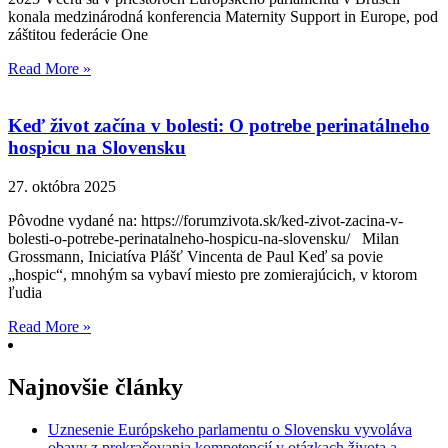
konala medzinárodná konferencia Maternity Support in Europe, pod
záštitou federácie One
Read More »
Keď život začína v bolesti: O potrebe perinatálneho
hospicu na Slovensku
27. októbra 2025
Pôvodne vydané na: https://forumzivota.sk/ked-zivot-zacina-v-
bolesti-o-potrebe-perinatalneho-hospicu-na-slovensku/ Milan
Grossmann, Iniciatíva Plášť Vincenta de Paul Keď sa povie
„hospic“, mnohým sa vybaví miesto pre zomierajúcich, v ktorom
ľudia
Read More »
Najnovšie články
Uznesenie Európskeho parlamentu o Slovensku vyvoláva
obavy z prekračovania kompetencií v otázkach života a