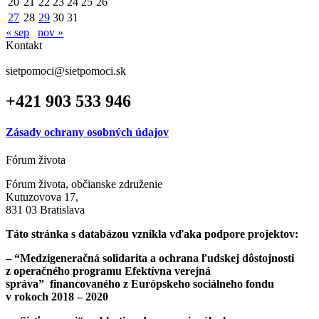
20
21
22
23
24
25
26
27
28
29
30
31
« sep
nov »
Kontakt
sietpomoci@sietpomoci.sk
+421 903 533 946
Zásady ochrany osobných údajov
Fórum života
Fórum života, občianske združenie
Kutuzovova 17,
831 03 Bratislava
Táto stránka s databázou vznikla vďaka podpore projektov:
– “Medzigeneračná solidarita a ochrana ľudskej dôstojnosti
z operačného programu Efektívna verejná
správa”
financovaného z Európskeho sociálneho fondu
v rokoch 2018 – 2020