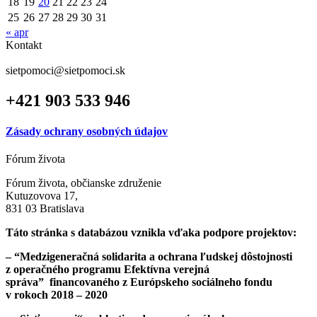
18
19
20
21
22
23
24
25
26
27
28
29
30
31
« apr
Kontakt
sietpomoci@sietpomoci.sk
+421 903 533 946
Zásady ochrany osobných údajov
Fórum života
Fórum života, občianske združenie
Kutuzovova 17,
831 03 Bratislava
Táto stránka s databázou vznikla vďaka podpore projektov:
– “Medzigeneračná solidarita a ochrana ľudskej dôstojnosti
z operačného programu Efektívna verejná
správa”
financovaného z Európskeho sociálneho fondu
v rokoch 2018 – 2020