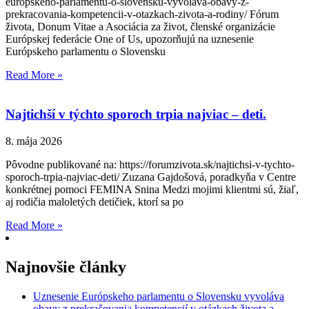
europskeho-parlamentu-o-slovensku-vyvolava-obavy-z-
prekracovania-kompetencii-v-otazkach-zivota-a-rodiny/ Fórum
života, Donum Vitae a Asociácia za život, členské organizácie
Európskej federácie One of Us, upozorňujú na uznesenie
Európskeho parlamentu o Slovensku
Read More »
Najtichší v týchto sporoch trpia najviac – deti.
8. mája 2026
Pôvodne publikované na: https://forumzivota.sk/najtichsi-v-tychto-
sporoch-trpia-najviac-deti/ Zuzana Gajdošová, poradkyňa v Centre
konkrétnej pomoci FEMINA Snina Medzi mojimi klientmi sú, žiaľ,
aj rodičia maloletých detičiek, ktorí sa po
Read More »
Najnovšie články
Uznesenie Európskeho parlamentu o Slovensku vyvoláva
obavy z prekračovania kompetencií v otázkach života a