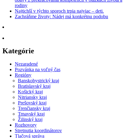
rodiny
Najtichší v týchto sporoch trpia najviac – deti.
Zachráňme životy: Nádej má konkrétnu podobu
Kategórie
Nezaradené
Pozvánka na voľný čas
Regióny
Banskobystrický kraj
Bratislavský kraj
Košický kraj
Nitriansky kraj
Prešovský kraj
Trenčiansky kraj
Trnavský kraj
Žilinský kraj
Rozhovory
Stretnutia koordinátorov
Tlačová správa