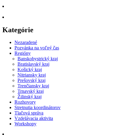
Kategórie
Nezaradené
Pozvánka na voľný čas
Regióny
Banskobystrický kraj
Bratislavský kraj
Košický kraj
Nitriansky kraj
Prešovský kraj
Trenčiansky kraj
Trnavský kraj
Žilinský kraj
Rozhovory
Stretnutia koordinátorov
Tlačová správa
Vzdelávacia aktivita
Workshopy