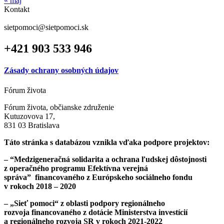
« máj
Kontakt
sietpomoci@sietpomoci.sk
+421 903 533 946
Zásady ochrany osobných údajov
Fórum života
Fórum života, občianske združenie
Kutuzovova 17,
831 03 Bratislava
Táto stránka s databázou vznikla vďaka podpore projektov:
– “Medzigeneračná solidarita a ochrana ľudskej dôstojnosti
z operačného programu Efektívna verejná
správa”
financovaného z Európskeho sociálneho fondu
v rokoch 2018 – 2020
– „Sieť pomoci“ z oblasti podpory regionálneho
rozvoja
financovaného z dotácie Ministerstva investícií
a regionálneho rozvoja SR v rokoch 2021-2022