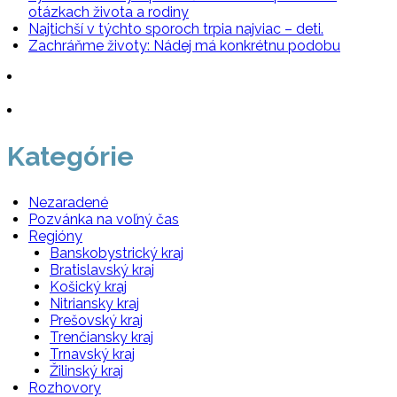
otázkach života a rodiny
Najtichší v týchto sporoch trpia najviac – deti.
Zachráňme životy: Nádej má konkrétnu podobu
Kategórie
Nezaradené
Pozvánka na voľný čas
Regióny
Banskobystrický kraj
Bratislavský kraj
Košický kraj
Nitriansky kraj
Prešovský kraj
Trenčiansky kraj
Trnavský kraj
Žilinský kraj
Rozhovory