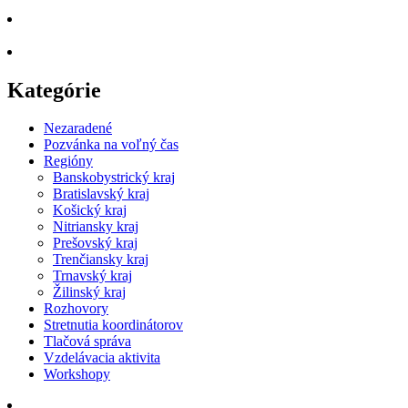
Kategórie
Nezaradené
Pozvánka na voľný čas
Regióny
Banskobystrický kraj
Bratislavský kraj
Košický kraj
Nitriansky kraj
Prešovský kraj
Trenčiansky kraj
Trnavský kraj
Žilinský kraj
Rozhovory
Stretnutia koordinátorov
Tlačová správa
Vzdelávacia aktivita
Workshopy