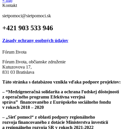
« máj
Kontakt
sietpomoci@sietpomoci.sk
+421 903 533 946
Zásady ochrany osobných údajov
Fórum života
Fórum života, občianske združenie
Kutuzovova 17,
831 03 Bratislava
Táto stránka s databázou vznikla vďaka podpore projektov:
– “Medzigeneračná solidarita a ochrana ľudskej dôstojnosti
z operačného programu Efektívna verejná
správa”
financovaného z Európskeho sociálneho fondu
v rokoch 2018 – 2020
– „Sieť pomoci“ z oblasti podpory regionálneho
rozvoja
financovaného z dotácie Ministerstva investícií
a regionálneho rozvoja SR v rokoch 2021-2022