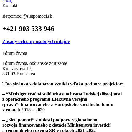
« máj
Kontakt
sietpomoci@sietpomoci.sk
+421 903 533 946
Zásady ochrany osobných údajov
Fórum života
Fórum života, občianske združenie
Kutuzovova 17,
831 03 Bratislava
Táto stránka s databázou vznikla vďaka podpore projektov:
– “Medzigeneračná solidarita a ochrana ľudskej dôstojnosti
z operačného programu Efektívna verejná
správa”
financovaného z Európskeho sociálneho fondu
v rokoch 2018 – 2020
– „Sieť pomoci“ z oblasti podpory regionálneho
rozvoja
financovaného z dotácie Ministerstva investícií
a regionálneho rozvoja SR v rokoch 2021-2022