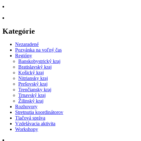
Kategórie
Nezaradené
Pozvánka na voľný čas
Regióny
Banskobystrický kraj
Bratislavský kraj
Košický kraj
Nitriansky kraj
Prešovský kraj
Trenčiansky kraj
Trnavský kraj
Žilinský kraj
Rozhovory
Stretnutia koordinátorov
Tlačová správa
Vzdelávacia aktivita
Workshopy