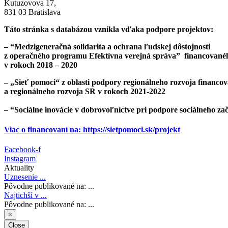
Kutuzovova 17,
831 03 Bratislava
Táto stránka s databázou vznikla vďaka podpore projektov:
– “Medzigeneračná solidarita a ochrana ľudskej dôstojnosti
z operačného programu Efektívna verejná správa”
financované
v rokoch 2018 – 2020
– „Sieť pomoci“ z oblasti podpory regionálneho rozvoja
financov
a regionálneho rozvoja SR v rokoch 2021-2022
– “Sociálne inovácie v dobrovoľníctve pri podpore sociálneho za
Viac o financovaní na: https://sietpomoci.sk/projekt
Facebook-f
Instagram
Aktuality
Uznesenie ...
Pôvodne publikované na: ...
Najtichší v ...
Pôvodne publikované na: ...
×
Close