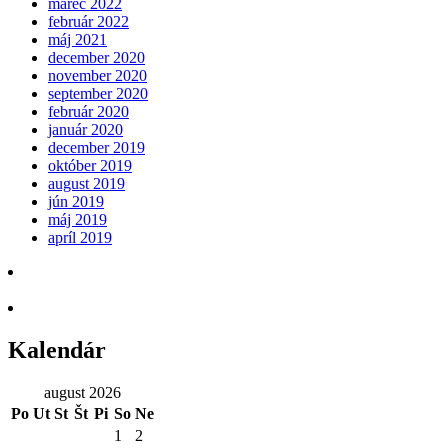
marec 2022
február 2022
máj 2021
december 2020
november 2020
september 2020
február 2020
január 2020
december 2019
október 2019
august 2019
jún 2019
máj 2019
apríl 2019
Kalendár
august 2026
Po
Ut
St
Št
Pi
So
Ne
1
2