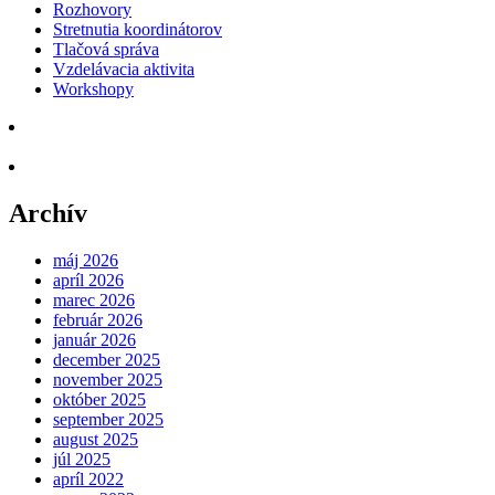
Rozhovory
Stretnutia koordinátorov
Tlačová správa
Vzdelávacia aktivita
Workshopy
Archív
máj 2026
apríl 2026
marec 2026
február 2026
január 2026
december 2025
november 2025
október 2025
september 2025
august 2025
júl 2025
apríl 2022