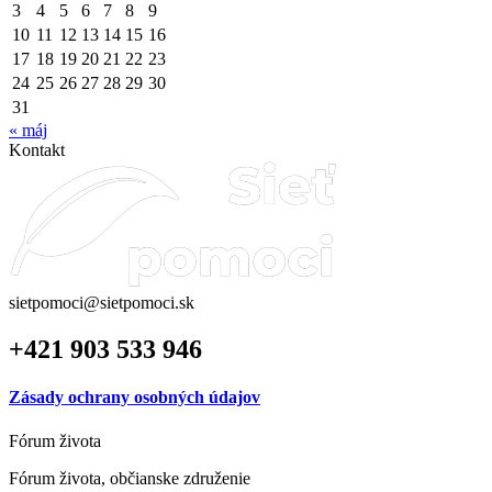
3
4
5
6
7
8
9
10
11
12
13
14
15
16
17
18
19
20
21
22
23
24
25
26
27
28
29
30
31
« máj
Kontakt
sietpomoci@sietpomoci.sk
+421 903 533 946
Zásady ochrany osobných údajov
Fórum života
Fórum života, občianske združenie