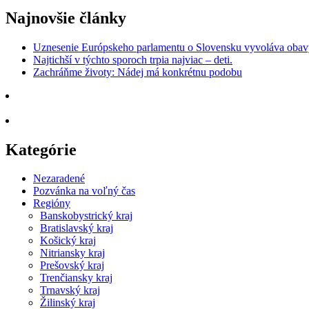
Najnovšie články
Uznesenie Európskeho parlamentu o Slovensku vyvoláva obavy 
Najtichší v týchto sporoch trpia najviac – deti.
Zachráňme životy: Nádej má konkrétnu podobu
Kategórie
Nezaradené
Pozvánka na voľný čas
Regióny
Banskobystrický kraj
Bratislavský kraj
Košický kraj
Nitriansky kraj
Prešovský kraj
Trenčiansky kraj
Trnavský kraj
Žilinský kraj