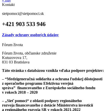
« máj
Kontakt
sietpomoci@sietpomoci.sk
+421 903 533 946
Zásady ochrany osobných údajov
Fórum života
Fórum života, občianske združenie
Kutuzovova 17,
831 03 Bratislava
Táto stránka s databázou vznikla vďaka podpore projektov:
– “Medzigeneračná solidarita a ochrana ľudskej dôstojnosti
z operačného programu Efektívna verejná
správa”
financovaného z Európskeho sociálneho fondu
v rokoch 2018 – 2020
– „Sieť pomoci“ z oblasti podpory regionálneho
rozvoja
financovaného z dotácie Ministerstva investícií
a regionálneho rozvoja SR v rokoch 2021-2022