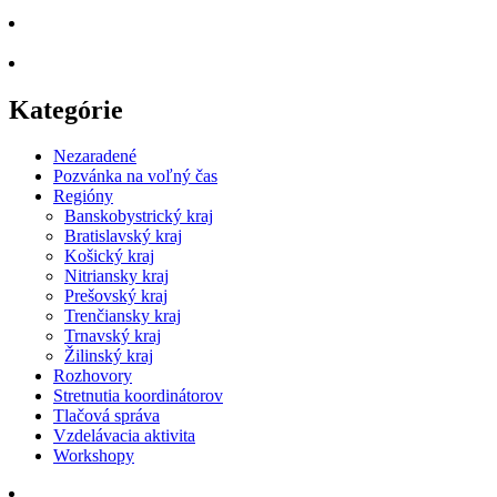
Kategórie
Nezaradené
Pozvánka na voľný čas
Regióny
Banskobystrický kraj
Bratislavský kraj
Košický kraj
Nitriansky kraj
Prešovský kraj
Trenčiansky kraj
Trnavský kraj
Žilinský kraj
Rozhovory
Stretnutia koordinátorov
Tlačová správa
Vzdelávacia aktivita
Workshopy